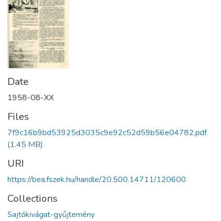
Date
1958-08-XX
Files
7f9c16b9bd53925d3035c9e92c52d59b56e04782.pdf
(1.45 MB)
URI
https://bea.fszek.hu/handle/20.500.14711/120600
Collections
Sajtókivágat-gyűjtemény