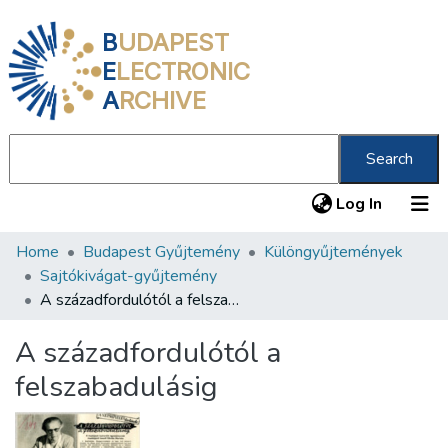
B
UDAPEST
E
LECTRONIC
A
RCHIVE
Search
(current
Log In
Home
Budapest Gyűjtemény
Különgyűjtemények
Communities & Collections
Sajtókivágat-gyűjtemény
All of DSpace
A századfordulótól a felszabadulásig
Statistics
A századfordulótól a
About us
felszabadulásig