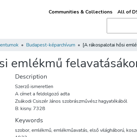
Communities & Collections
All of 
mentumok
Budapest-képarchívum
si emlékmű felavatásákor
Description
Szerző ismeretlen
A címet a feldolgozó adta
Zsákodi Csiszér János szobrászművész hagyatékából
B. kisny. 7328
Keywords
szobor
,
emlékmű
,
emlékműavatás
,
első világháború
,
kosz