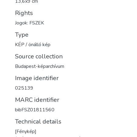
13,6x9 cm
Rights
Jogok: FSZEK
Type
KÉP / önálló kép
Source collection
Budapest-képarchívum
Image identifier
025139
MARC identifier
bibFSZ01811560
Technical details
[Fénykép]