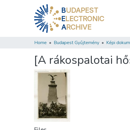
B
UDAPEST
E
LECTRONIC
A
RCHIVE
Home
Budapest Gyűjtemény
Képi doku
[A rákospalotai hő
Files