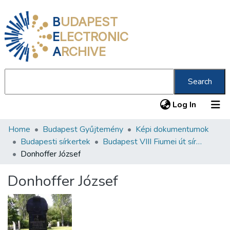
B
UDAPEST
E
LECTRONIC
A
RCHIVE
Search
(current
Log In
Home
Budapest Gyűjtemény
Képi dokumentumok
Communities & Collections
Budapesti sírkertek
Budapest VIII Fiumei út sírkert 2. rész
All of DSpace
Donhoffer József
Statistics
Donhoffer József
About us