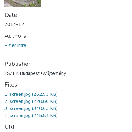
Date
2014-12
Authors
Vizler Imre
Publisher
FSZEK Budapest Gyűjtemény
Files
1_screen.jpg
(262.93 KB)
2_screen.jpg
(228.86 KB)
3_screen.jpg
(340.63 KB)
4_screen.jpg
(245.84 KB)
URI