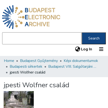
B
UDAPEST
E
LECTRONIC
A
RCHIVE
Search
(current
Log In
Home
Budapest Gyűjtemény
Képi dokumentumok
Communities & Collections
Budapesti sírkertek
Budapest VIII. Salgótarjáni úti Neológ Zsidó Temető
All of DSpace
jpesti Wolfner család
Statistics
jpesti Wolfner család
About us