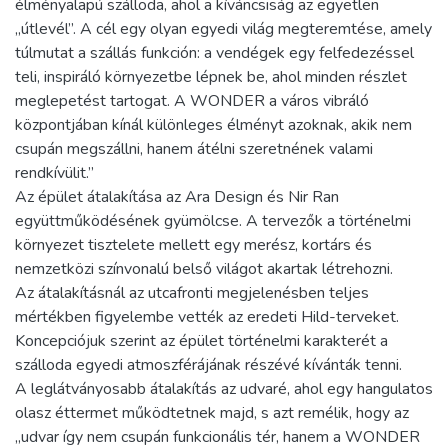
élményalapú szálloda, ahol a kíváncsiság az egyetlen
„útlevél”. A cél egy olyan egyedi világ megteremtése, amely
túlmutat a szállás funkción: a vendégek egy felfedezéssel
teli, inspiráló környezetbe lépnek be, ahol minden részlet
meglepetést tartogat. A WONDER a város vibráló
központjában kínál különleges élményt azoknak, akik nem
csupán megszállni, hanem átélni szeretnének valami
rendkívülit.”
Az épület átalakítása az Ara Design és Nir Ran
együttműködésének gyümölcse. A tervezők a történelmi
környezet tisztelete mellett egy merész, kortárs és
nemzetközi színvonalú belső világot akartak létrehozni.
Az átalakításnál az utcafronti megjelenésben teljes
mértékben figyelembe vették az eredeti Hild-terveket.
Koncepciójuk szerint az épület történelmi karakterét a
szálloda egyedi atmoszférájának részévé kívánták tenni.
A leglátványosabb átalakítás az udvaré, ahol egy hangulatos
olasz éttermet működtetnek majd, s azt remélik, hogy az
„udvar így nem csupán funkcionális tér, hanem a WONDER