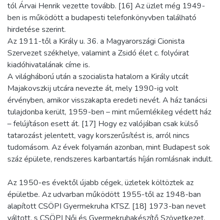
tól Árvai Henrik vezette tovább. [16] Az üzlet még 1949-
ben is működött a budapesti telefonkönyvben található
hirdetése szerint.
Az 1911-től a Király u. 36. a Magyarországi Cionista
Szervezet székhelye, valamint a Zsidó élet c. folyóirat
kiadóhivatalának címe is.
A világháború után a szocialista hatalom a Király utcát
Majakovszkij utcára nevezte át, mely 1990-ig volt
érvényben, amikor visszakapta eredeti nevét. A ház tanácsi
tulajdonba került, 1959-ben – mint műemlékileg védett ház
– felújításon esett át. [17] Hogy ez valójában csak külső
tatarozást jelentett, vagy korszerűsítést is, arról nincs
tudomásom. Az évek folyamán azonban, mint Budapest sok
száz épülete, rendszeres karbantartás híján romlásnak indult.
Az 1950-es évektől újabb cégek, üzletek költöztek az
épületbe. Az udvarban működött 1955-től az 1948-ban
alapított CSÖPI Gyermekruha KTSZ. [18] 1973-ban nevet
váltott, s CSÖPI Női és Gyermekruhakészítő Szövetkezet,