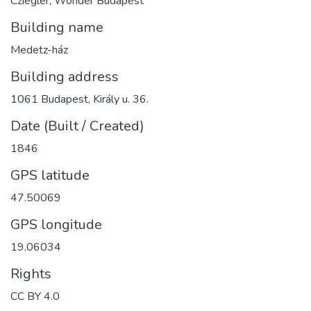
Cziegler, Wonder Budapest
Building name
Medetz-ház
Building address
1061 Budapest, Király u. 36.
Date (Built / Created)
1846
GPS latitude
47.50069
GPS longitude
19.06034
Rights
CC BY 4.0