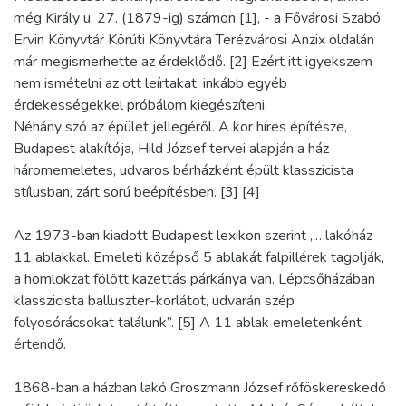
még Király u. 27. (1879-ig) számon [1], - a Fővárosi Szabó
Ervin Könyvtár Körúti Könyvtára Terézvárosi Anzix oldalán
már megismerhette az érdeklődő. [2] Ezért itt igyekszem
nem ismételni az ott leírtakat, inkább egyéb
érdekességekkel próbálom kiegészíteni.
Néhány szó az épület jellegéről. A kor híres építésze,
Budapest alakítója, Hild József tervei alapján a ház
háromemeletes, udvaros bérházként épült klasszicista
stílusban, zárt sorú beépítésben. [3] [4]
Az 1973-ban kiadott Budapest lexikon szerint „…lakóház
11 ablakkal. Emeleti középső 5 ablakát falpillérek tagolják,
a homlokzat fölött kazettás párkánya van. Lépcsőházában
klasszicista balluszter-korlátot, udvarán szép
folyosórácsokat találunk”. [5] A 11 ablak emeletenként
értendő.
1868-ban a házban lakó Groszmann József rőföskereskedő