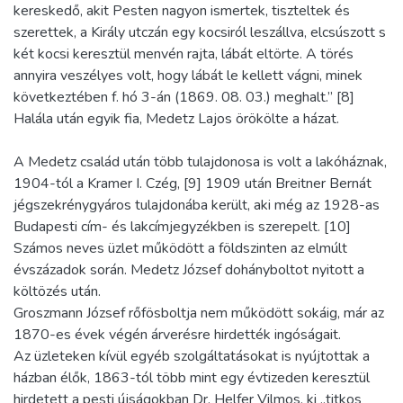
kereskedő, akit Pesten nagyon ismertek, tiszteltek és
szerettek, a Király utczán egy kocsiról leszállva, elcsúszott s
két kocsi keresztül menvén rajta, lábát eltörte. A törés
annyira veszélyes volt, hogy lábát le kellett vágni, minek
következtében f. hó 3-án (1869. 08. 03.) meghalt.” [8]
Halála után egyik fia, Medetz Lajos örökölte a házat.
A Medetz család után több tulajdonosa is volt a lakóháznak,
1904-tól a Kramer I. Czég, [9] 1909 után Breitner Bernát
jégszekrénygyáros tulajdonába került, aki még az 1928-as
Budapesti cím- és lakcímjegyzékben is szerepelt. [10]
Számos neves üzlet működött a földszinten az elmúlt
évszázadok során. Medetz József dohányboltot nyitott a
költözés után.
Groszmann József rőfösboltja nem működött sokáig, már az
1870-es évek végén árverésre hirdették ingóságait.
Az üzleteken kívül egyéb szolgáltatásokat is nyújtottak a
házban élők, 1863-tól több mint egy évtizeden keresztül
hirdetett a pesti újságokban Dr. Helfer Vilmos, ki „titkos