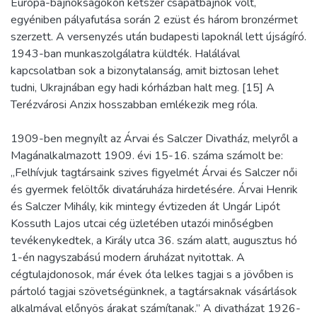
Európa-bajnokságokon kétszer csapatbajnok volt,
egyéniben pályafutása során 2 ezüst és három bronzérmet
szerzett. A versenyzés után budapesti lapoknál lett újságíró.
1943-ban munkaszolgálatra küldték. Halálával
kapcsolatban sok a bizonytalanság, amit biztosan lehet
tudni, Ukrajnában egy hadi kórházban halt meg. [15] A
Terézvárosi Anzix hosszabban emlékezik meg róla.
1909-ben megnyílt az Árvai és Salczer Divatház, melyről a
Magánalkalmazott 1909. évi 15-16. száma számolt be:
„Felhívjuk tagtársaink szives figyelmét Árvai és Salczer női
és gyermek felöltők divatáruháza hirdetésére. Árvai Henrik
és Salczer Mihály, kik mintegy évtizeden át Ungár Lipót
Kossuth Lajos utcai cég üzletében utazói minőségben
tevékenykedtek, a Király utca 36. szám alatt, augusztus hó
1-én nagyszabású modern áruházat nyitottak. A
cégtulajdonosok, már évek óta lelkes tagjai s a jövőben is
pártoló tagjai szövetségünknek, a tagtársaknak vásárlások
alkalmával előnyös árakat számítanak.” A divatházat 1926-