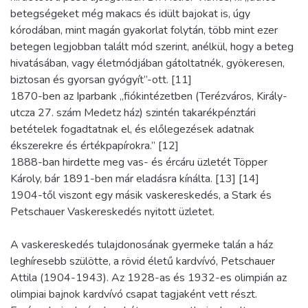
betegségeket még makacs és idült bajokat is, úgy
kórodában, mint magán gyakorlat folytán, több mint ezer
betegen legjobban talált mód szerint, anélkül, hogy a beteg
hivatásában, vagy életmódjában gátoltatnék, gyökeresen,
biztosan és gyorsan gyógyít”-ott. [11]
1870-ben az Iparbank „fiókintézetben (Terézváros, Király-
utcza 27. szám Medetz ház) szintén takarékpénztári
betételek fogadtatnak el, és előlegezések adatnak
ékszerekre és értékpapírokra.” [12]
1888-ban hirdette meg vas- és ércáru üzletét Töpper
Károly, bár 1891-ben már eladásra kínálta. [13] [14]
1904-től viszont egy másik vaskereskedés, a Stark és
Petschauer Vaskereskedés nyitott üzletet.
A vaskereskedés tulajdonosának gyermeke talán a ház
leghíresebb szülötte, a rövid életű kardvívó, Petschauer
Attila (1904-1943). Az 1928-as és 1932-es olimpián az
olimpiai bajnok kardvívó csapat tagjaként vett részt.