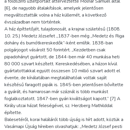
a földszinti üzletportált átterveztette Molnár Sámuel által
[6], de nagyobb átalakítások, amelyek jelentősen
megváltoztatták volna a ház küllemét, a következő
évszázadban nem történtek.
A ház építtetőjét, tulajdonosát, a krajnai születésű (1808.
10. 25.) Medetz Józsefet „1837-ben még „Medetz és Riga
dohány és burnótkereskedők”-ként említik. 1838-ban
polgárjogot vásárolt 50 forintért. „Kezdetben csak
pipadohányt gyártott, de 1844-ben már 40 munkása heti
80 000 szivart készített. Kereskedésében, a házon kívül
gyártatottakkal együtt összesen 10 millió szivart adott el
évente, de kínálatában megtalálhatóak voltak saját
készítésű faragott pipák is. 1845-ben jelentősen bővítette
a gyárát, és hamarosan már száznál is több munkást
foglalkoztatott. 1847-ben gyári kiváltságot kapott.” [7] A
Király utcai házat feleségével, sz. Herzberg Mathilddal
építette.
Balesetéről, korai haláláról több újság is hírt adott, köztük a
Vasárnapi Újság híreiben olvashatjuk: „Medetz József pesti