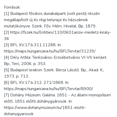
Források:
[1] Budapest főváros dunabalparti (volt pesti) részén
megállapított új és régi helyrajzi és házszámok
mutatókönyve. Szerk. Főv. Mérn. Hivatal. Bp. 1879.
[2] https://fszek.hu/Entities/110/0601anzix-medetz-kiraly-
36
[3] BFL XV.17.b.311.11288. In:
https://maps.hungaricana.hu/hu/BFLTervtar/31239/
[4] Déry Attila: Terézváros-Erzsébetváros VI-VII. kerület.
Bp., Terc, 2006. p. 353.
[5] Budapest lexikon. Szerk. Berza László. Bp., Akad. K.,
1973. p. 713.
[6] BFL XV.17.b.312 .271/1868. In:
https://maps.hungaricana.hu/hu/BFLTervtar/8900/
[7] Dohány Múzeum. Galéria. 1851 - Az állami monopólium
előtt. 1851 előtti dohánygyárosok. In:
https://www.dohanymuzeum.hu/1851-elotti-
dohanygyarosok