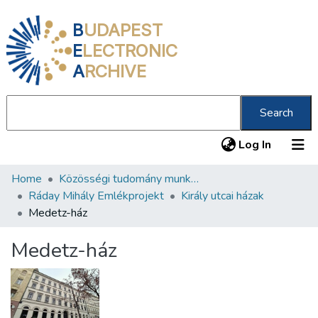
B
UDAPEST
E
LECTRONIC
A
RCHIVE
Search
(current
Log In
Home
Közösségi tudomány munkacsoport
Communities & Collections
Ráday Mihály Emlékprojekt
Király utcai házak
All of DSpace
Medetz-ház
Statistics
Medetz-ház
About us