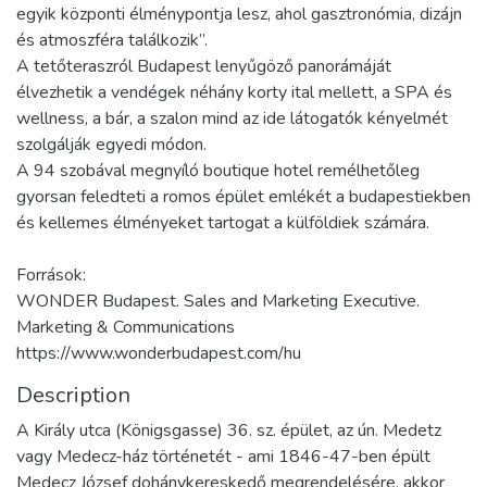
egyik központi élménypontja lesz, ahol gasztronómia, dizájn
és atmoszféra találkozik”.
A tetőteraszról Budapest lenyűgöző panorámáját
élvezhetik a vendégek néhány korty ital mellett, a SPA és
wellness, a bár, a szalon mind az ide látogatók kényelmét
szolgálják egyedi módon.
A 94 szobával megnyíló boutique hotel remélhetőleg
gyorsan feledteti a romos épület emlékét a budapestiekben
és kellemes élményeket tartogat a külföldiek számára.
Források:
WONDER Budapest. Sales and Marketing Executive.
Marketing & Communications
https://www.wonderbudapest.com/hu
Description
A Király utca (Königsgasse) 36. sz. épület, az ún. Medetz
vagy Medecz-ház történetét - ami 1846-47-ben épült
Medecz József dohánykereskedő megrendelésére, akkor