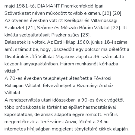
majd 1981-től DIAMANT Finomkonfekció Ipari
Szövetkezet néven működött tovább e címen. [19] [20]
Az ötvenes években volt itt Kerékpár és Villamossági
Szaküzlet [21], Szőrme és Műszaki Bőráru Vállalat [22]. Itt
kínálta szolgáltatásait Piszker szűcs [23].
Balesetek is voltak. Az Esti Hírlap 1960. június 18-i száma
arról számolt be, hogy „összedőlt egy polcsor ma délelőtt a
Divatárukészítő Vállalat Majakovszkij utca 36. szám alatti
központi anyagraktárában. Három munkásnőt kórházba
vittek.”
A 70-es években telephelyet létesített a Fővárosi
Ruhaipari Vállalat, felvevőhelyet a Bizományi Áruház
Vállalat.
A rendszerváltás utáni időszakban, a 90-es évek végétől
több próbálkozás is történt az épület hasznosításával
kapcsolatban, de annak állapota egyre romlott. Erről is
megemlékezik a Terézvárosi Anzix, főként a 24.hu
internetes hírújságban megjelent tényfeltáró cikkek alapján.