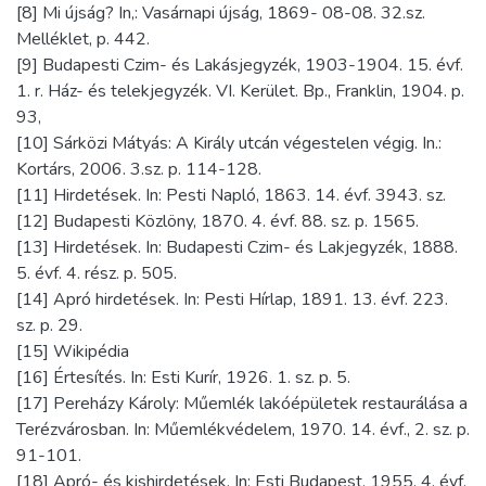
[8] Mi újság? In,: Vasárnapi újság, 1869- 08-08. 32.sz.
Melléklet, p. 442.
[9] Budapesti Czim- és Lakásjegyzék, 1903-1904. 15. évf.
1. r. Ház- és telekjegyzék. VI. Kerület. Bp., Franklin, 1904. p.
93,
[10] Sárközi Mátyás: A Király utcán végestelen végig. In.:
Kortárs, 2006. 3.sz. p. 114-128.
[11] Hirdetések. In: Pesti Napló, 1863. 14. évf. 3943. sz.
[12] Budapesti Közlöny, 1870. 4. évf. 88. sz. p. 1565.
[13] Hirdetések. In: Budapesti Czim- és Lakjegyzék, 1888.
5. évf. 4. rész. p. 505.
[14] Apró hirdetések. In: Pesti Hírlap, 1891. 13. évf. 223.
sz. p. 29.
[15] Wikipédia
[16] Értesítés. In: Esti Kurír, 1926. 1. sz. p. 5.
[17] Pereházy Károly: Műemlék lakóépületek restaurálása a
Terézvárosban. In: Műemlékvédelem, 1970. 14. évf., 2. sz. p.
91-101.
[18] Apró- és kishirdetések. In: Esti Budapest, 1955. 4. évf.