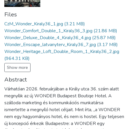
Files
CzM_Wonder_Kiraly36_1.jpg
(3.21 MB)
Wonder_Comfort_Double_1_Kiraly36_3.jpg
(21.86 MB)
Wonder_Deluxe_Double_4_Kiraly36_4.jpg
(25.87 MB)
Wonder_Enscape_latvanyterv_Kiraly36_7.jpg
(3.17 MB)
Wonder_Heritage_Loft_Double_Room_1_Kiraly36_2.jpg
(964.31 KB)
Show more
Abstract
Várhatóan 2026. februárjában a Király utca 36. szám alatt
megnyílik az új WONDER Budapest Boutiqe Hotel. A
szálloda marketing és kommunikációs munkatársa
ismertette a megnyíló hotel céljait. Mint írta, „a WONDER
nem egy hagyományos hotel, és nem is hostel. Egy teljesen
új koncepció érkezik Budapestre: a WONDER egy