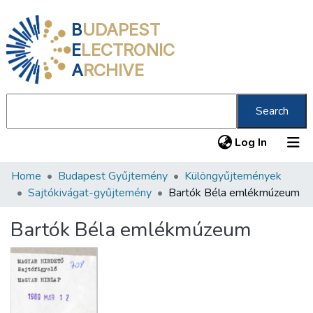
B
UDAPEST
E
LECTRONIC
A
RCHIVE
Search
(current
Log In
Home
Budapest Gyűjtemény
Különgyűjtemények
Communities & Collections
Sajtókivágat-gyűjtemény
Bartók Béla emlékmúzeum
All of DSpace
Bartók Béla emlékmúzeum
Statistics
About us