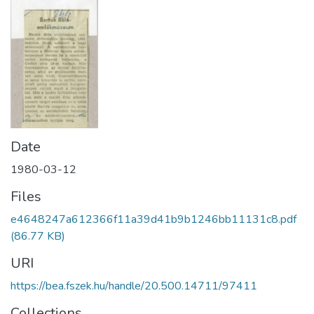
Date
1980-03-12
Files
e4648247a612366f11a39d41b9b1246bb11131c8.pdf
(86.77 KB)
URI
https://bea.fszek.hu/handle/20.500.14711/97411
Collections