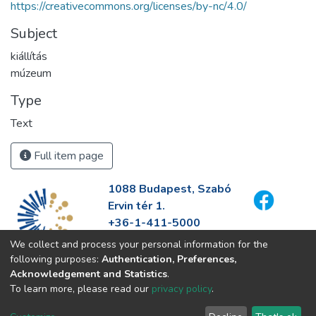
https://creativecommons.org/licenses/by-nc/4.0/
Subject
kiállítás
múzeum
Type
Text
Full item page
1088 Budapest, Szabó
Ervin tér 1.
+36-1-411-5000
info@fszek.hu
We collect and process your personal information for the
https://fszek.hu
following purposes:
Authentication, Preferences,
Acknowledgement and Statistics
.
To learn more, please read our
privacy policy
.