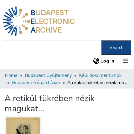
B
UDAPEST
E
LECTRONIC
A
RCHIVE
Search
(current
Log In
Home
Budapest Gyűjtemény
Képi dokumentumok
Communities & Collections
Budapest-képarchívum
A retikül tükrében nézik magukat...
All of DSpace
A retikül tükrében nézik
Statistics
magukat...
About us