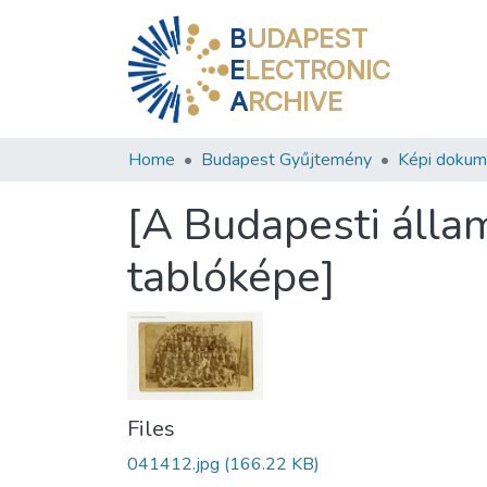
B
UDAPEST
E
LECTRONIC
A
RCHIVE
Home
Budapest Gyűjtemény
Képi doku
[A Budapesti álla
tablóképe]
Files
041412.jpg
(166.22 KB)