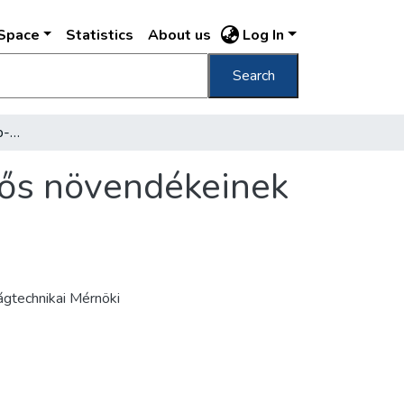
DSpace
Statistics
About us
Log In
Search
[A Budapesti állami közép-ipartanoda végzős növendékeinek tablóképe]
zős növendékeinek
gtechnikai Mérnöki