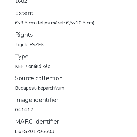
1882
Extent
6x9,5 cm (teljes méret: 6,5x10,5 cm)
Rights
Jogok: FSZEK
Type
KÉP / önálló kép
Source collection
Budapest-képarchívum
Image identifier
041412
MARC identifier
bibFSZ01796683