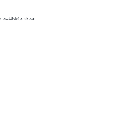
p
,
osztálykép
,
iskolai