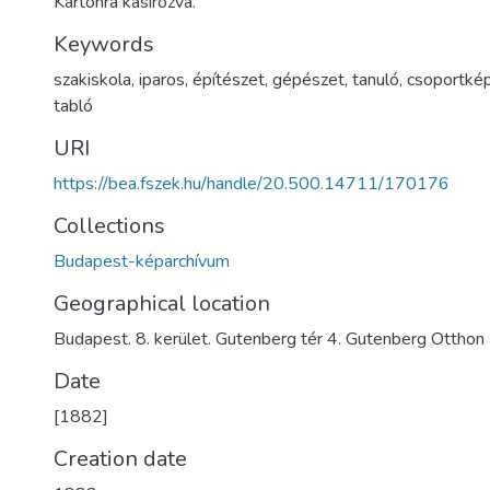
Kartonra kasírozva.
Keywords
szakiskola
,
iparos
,
építészet
,
gépészet
,
tanuló
,
csoportké
tabló
URI
https://bea.fszek.hu/handle/20.500.14711/170176
Collections
Budapest-képarchívum
Geographical location
Budapest. 8. kerület. Gutenberg tér 4. Gutenberg Otthon
Date
[1882]
Creation date