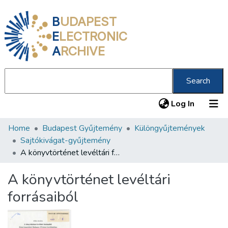
B
UDAPEST
E
LECTRONIC
A
RCHIVE
Search
(current
Log In
Home
Budapest Gyűjtemény
Különgyűjtemények
Communities & Collections
Sajtókivágat-gyűjtemény
All of DSpace
A könyvtörténet levéltári forrásaiból
Statistics
A könyvtörténet levéltári
About us
forrásaiból