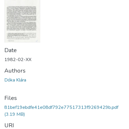
Date
1982-02-XX
Authors
Dóka Klára
Files
81bef19ebdfe41e08df792e77517313f9269429b.pdf
(3.19 MB)
URI