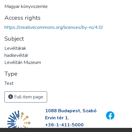
Magyar könyvszemle
Access rights
https://creativecommons.org/licenses/by-nc/4.0/
Subject
Levéltárak
hadilevéltár
Levéltári Muzeum
Type
Text
Full item page
1088 Budapest, Szabó
Ervin tér 1.
+36-1-411-5000