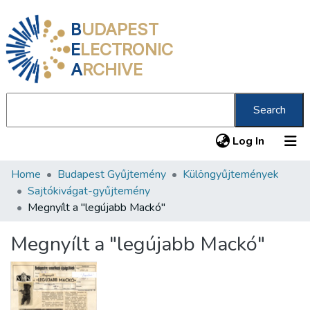
B
UDAPEST
E
LECTRONIC
A
RCHIVE
Search
(current
Log In
Home
Budapest Gyűjtemény
Különgyűjtemények
Communities & Collections
Sajtókivágat-gyűjtemény
All of DSpace
Megnyílt a "legújabb Mackó"
Statistics
Megnyílt a "legújabb Mackó"
About us