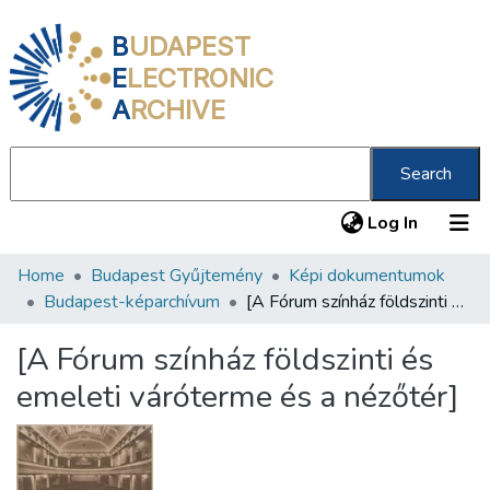
B
UDAPEST
E
LECTRONIC
A
RCHIVE
Search
(current
Log In
Home
Budapest Gyűjtemény
Képi dokumentumok
Communities & Collections
Budapest-képarchívum
[A Fórum színház földszinti és emeleti váróterme és a nézőtér]
All of DSpace
[A Fórum színház földszinti és
Statistics
emeleti váróterme és a nézőtér]
About us