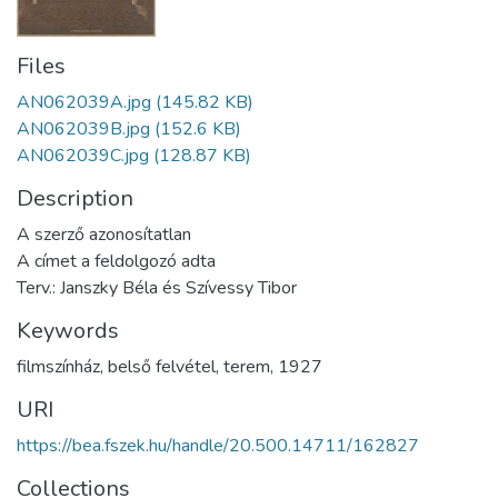
Files
AN062039A.jpg
(145.82 KB)
AN062039B.jpg
(152.6 KB)
AN062039C.jpg
(128.87 KB)
Description
A szerző azonosítatlan
A címet a feldolgozó adta
Terv.: Janszky Béla és Szívessy Tibor
Keywords
filmszínház
,
belső felvétel
,
terem
,
1927
URI
https://bea.fszek.hu/handle/20.500.14711/162827
Collections