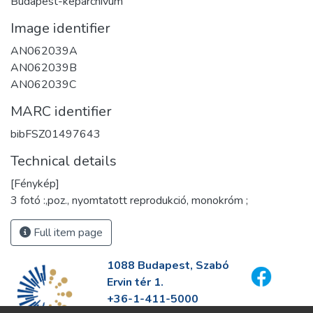
Budapest-képarchívum
Image identifier
AN062039A
AN062039B
AN062039C
MARC identifier
bibFSZ01497643
Technical details
[Fénykép]
3 fotó :,poz., nyomtatott reprodukció, monokróm ;
Full item page
1088 Budapest, Szabó
Ervin tér 1.
+36-1-411-5000