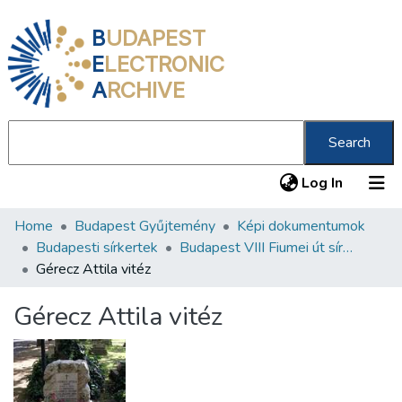
B
UDAPEST
E
LECTRONIC
A
RCHIVE
Search
(current
Log In
Home
Budapest Gyűjtemény
Képi dokumentumok
Communities & Collections
Budapesti sírkertek
Budapest VIII Fiumei út sírkert 1. rész
All of DSpace
Gérecz Attila vitéz
Statistics
Gérecz Attila vitéz
About us