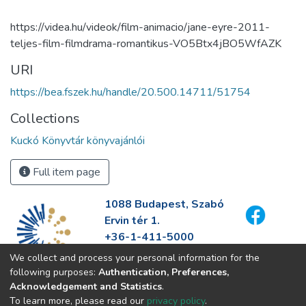
https://videa.hu/videok/film-animacio/jane-eyre-2011-
teljes-film-filmdrama-romantikus-VO5Btx4jBO5WfAZK
URI
https://bea.fszek.hu/handle/20.500.14711/51754
Collections
Kuckó Könyvtár könyvajánlói
Full item page
1088 Budapest, Szabó
Ervin tér 1.
+36-1-411-5000
info@fszek.hu
We collect and process your personal information for the
https://fszek.hu
following purposes:
Authentication, Preferences,
Acknowledgement and Statistics
.
To learn more, please read our
privacy policy
.