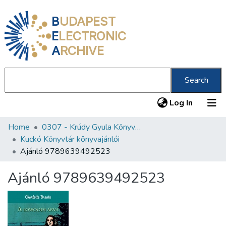
B
UDAPEST
E
LECTRONIC
A
RCHIVE
Search
(current
Log In
Home
0307 - Krúdy Gyula Könyvtár
Communities & Collections
Kuckó Könyvtár könyvajánlói
All of DSpace
Ajánló 9789639492523
Statistics
Ajánló 9789639492523
About us