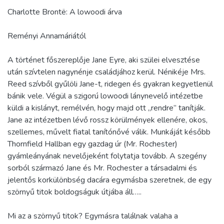
Charlotte Brontë: A lowoodi árva
Reményi Annamáriától
A történet főszereplője Jane Eyre, aki szülei elvesztése
után szívtelen nagynénje családjához kerül. Nénikéje Mrs.
Reed szívből gyűlöli Jane-t, ridegen és gyakran kegyetlenül
bánik vele. Végül a szigorú lowoodi lánynevelő intézetbe
küldi a kislányt, remélvén, hogy majd ott „rendre” tanítják.
Jane az intézetben lévő rossz körülmények ellenére, okos,
szellemes, művelt fiatal tanítónővé válik. Munkáját később
Thornfield Hallban egy gazdag úr (Mr. Rochester)
gyámleányának nevelőjeként folytatja tovább. A szegény
sorból származó Jane és Mr. Rochester a társadalmi és
jelentős korkülönbség dacára egymásba szeretnek, de egy
szörnyű titok boldogságuk útjába áll…..
Mi az a szörnyű titok? Egymásra találnak valaha a