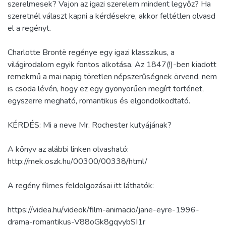
szerelmesek? Vajon az igazi szerelem mindent legyőz? Ha
szeretnél választ kapni a kérdésekre, akkor feltétlen olvasd
el a regényt.
Charlotte Brontë regénye egy igazi klasszikus, a
világirodalom egyik fontos alkotása. Az 1847(!)-ben kiadott
remekmű a mai napig töretlen népszerűségnek örvend, nem
is csoda lévén, hogy ez egy gyönyörűen megírt történet,
egyszerre megható, romantikus és elgondolkodtató.
KÉRDÉS: Mi a neve Mr. Rochester kutyájának?
A könyv az alábbi linken olvasható:
http://mek.oszk.hu/00300/00338/html/
A regény filmes feldolgozásai itt láthatók:
https://videa.hu/videok/film-animacio/jane-eyre-1996-
drama-romantikus-V88oGk8gqvybSI1r