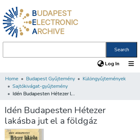
B
UDAPEST
E
LECTRONIC
A
RCHIVE
Search
(current
Log In
Home
Budapest Gyűjtemény
Különgyűjtemények
Communities & Collections
Sajtókivágat-gyűjtemény
All of DSpace
Idén Budapesten Hétezer lakásba jut el a földgáz
Statistics
Idén Budapesten Hétezer
About us
lakásba jut el a földgáz