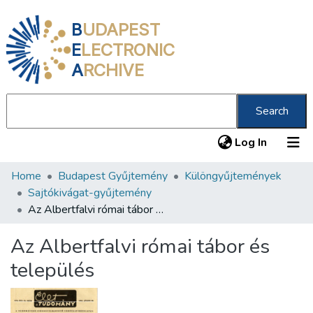
B
UDAPEST
E
LECTRONIC
A
RCHIVE
Search
(current
Log In
Home
Budapest Gyűjtemény
Különgyűjtemények
Communities & Collections
Sajtókivágat-gyűjtemény
All of DSpace
Az Albertfalvi római tábor és település
Statistics
Az Albertfalvi római tábor és
About us
település