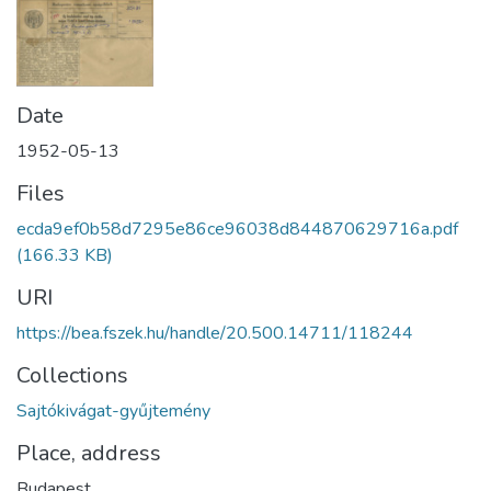
Date
1952-05-13
Files
ecda9ef0b58d7295e86ce96038d844870629716a.pdf
(166.33 KB)
URI
https://bea.fszek.hu/handle/20.500.14711/118244
Collections
Sajtókivágat-gyűjtemény
Place, address
Budapest