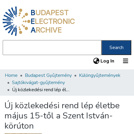
B
UDAPEST
E
LECTRONIC
A
RCHIVE
Search
(current
Log In
Home
Budapest Gyűjtemény
Különgyűjtemények
Communities & Collections
Sajtókivágat-gyűjtemény
All of DSpace
Új közlekedési rend lép életbe május 15-től a Szent István-körúton
Statistics
Új közlekedési rend lép életbe
About us
május 15-től a Szent István-
körúton