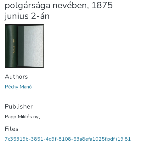
polgársága nevében, 1875
junius 2-án
Authors
Péchy Manó
Publisher
Papp Miklós ny.,
Files
7c35319b-3851-4d9f-8108-53a8efa1025f.pdf
(19.81