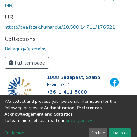
MB)
URI
https://bea.fszek.hu/handle/20.500.14711/176521
Collections
Ballagi-gyűjtemény
Full item page
1088 Budapest, Szabó
Ervin tér 1.
+36-1-411-5000
info@fszek.hu
We collect and process your personal information for the
https://fszek.hu
following purposes:
Authentication, Preferences,
Acknowledgement and Statistics
.
To learn more, please read our
privacy policy
.
Customize
Decline
That's ok