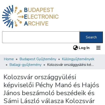
B
UDAPEST
E
LECTRONIC
A
RCHIVE
Search
(current
Log In
Home
Budapest Gyűjtemény
Különgyűjtemények
Communities & Collections
Ballagi-gyűjtemény
Kolozsvár országgyülési képviselői Péchy Manó és Hajós János beszámoló beszédeik és Sámi László válasza Kolozsvár polgársága nevében, 1875 junius 2-án
All of DSpace
Kolozsvár országgyülési
Statistics
képviselői Péchy Manó és Hajós
About us
János beszámoló beszédeik és
Sámi László válasza Kolozsvár