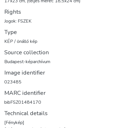
17x23 cm, (teljes méret: 18,5x24 cm)
Rights
Jogok: FSZEK
Type
KÉP / önálló kép
Source collection
Budapest-képarchívum
Image identifier
023485
MARC identifier
bibFSZ01484170
Technical details
[Fénykép]