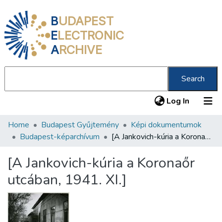
B
UDAPEST
E
LECTRONIC
A
RCHIVE
Search
(current
Log In
Home
Budapest Gyűjtemény
Képi dokumentumok
Communities & Collections
Budapest-képarchívum
[A Jankovich-kúria a Koronaőr utcában, 1941. XI.]
All of DSpace
[A Jankovich-kúria a Koronaőr
Statistics
utcában, 1941. XI.]
About us