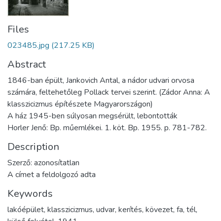
Files
023485.jpg
(217.25 KB)
Abstract
1846-ban épült, Jankovich Antal, a nádor udvari orvosa
számára, feltehetőleg Pollack tervei szerint. (Zádor Anna: A
klasszicizmus építészete Magyarországon)
A ház 1945-ben súlyosan megsérült, lebontották
Horler Jenő: Bp. műemlékei. 1. köt. Bp. 1955. p. 781-782.
Description
Szerző: azonosítatlan
A címet a feldolgozó adta
Keywords
lakóépület
,
klasszicizmus
,
udvar
,
kerítés
,
kövezet
,
fa
,
tél
,