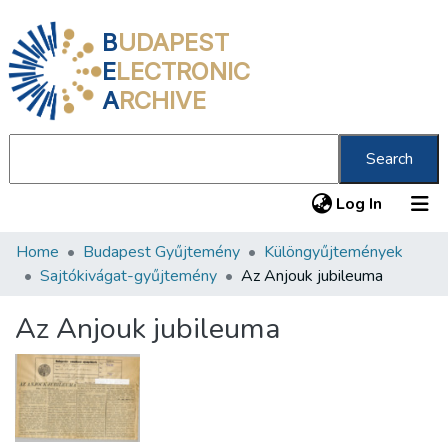
B
UDAPEST
E
LECTRONIC
A
RCHIVE
Search
(current
Log In
Home
Budapest Gyűjtemény
Különgyűjtemények
Communities & Collections
Sajtókivágat-gyűjtemény
Az Anjouk jubileuma
All of DSpace
Az Anjouk jubileuma
Statistics
About us