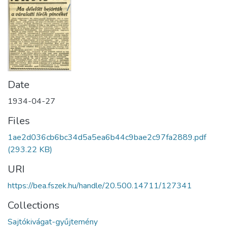
Date
1934-04-27
Files
1ae2d036cb6bc34d5a5ea6b44c9bae2c97fa2889.pdf
(293.22 KB)
URI
https://bea.fszek.hu/handle/20.500.14711/127341
Collections
Sajtókivágat-gyűjtemény