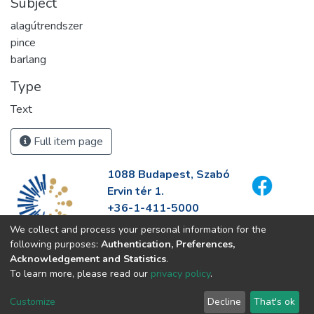
Subject
alagútrendszer
pince
barlang
Type
Text
Full item page
1088 Budapest, Szabó
Ervin tér 1.
+36-1-411-5000
info@fszek.hu
We collect and process your personal information for the
https://fszek.hu
following purposes:
Authentication, Preferences,
Acknowledgement and Statistics
.
To learn more, please read our
privacy policy
.
Customize
Decline
That's ok