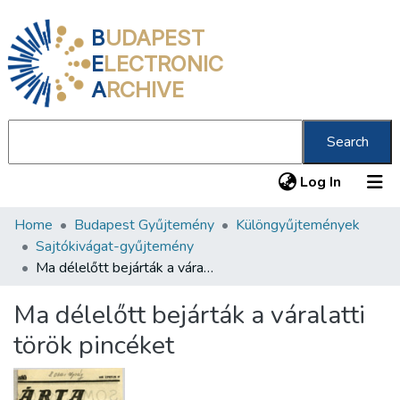
B
UDAPEST
E
LECTRONIC
A
RCHIVE
Search
(current
Log In
Home
Budapest Gyűjtemény
Különgyűjtemények
Communities & Collections
Sajtókivágat-gyűjtemény
All of DSpace
Ma délelőtt bejárták a váralatti török pincéket
Statistics
Ma délelőtt bejárták a váralatti
About us
török pincéket