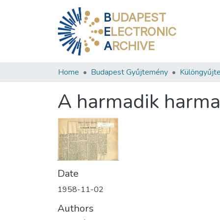
B
UDAPEST
E
LECTRONIC
A
RCHIVE
Home
Budapest Gyűjtemény
Különgyűjt
A harmadik harm
Date
1958-11-02
Authors