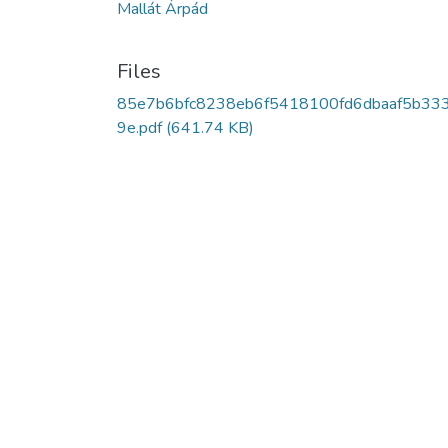
Mallát Árpád
Files
85e7b6bfc8238eb6f5418100fd6dbaaf5b33
9e.pdf
(641.74 KB)