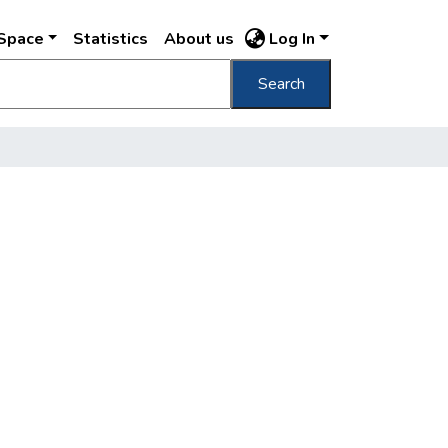
DSpace
Statistics
About us
Log In
Search