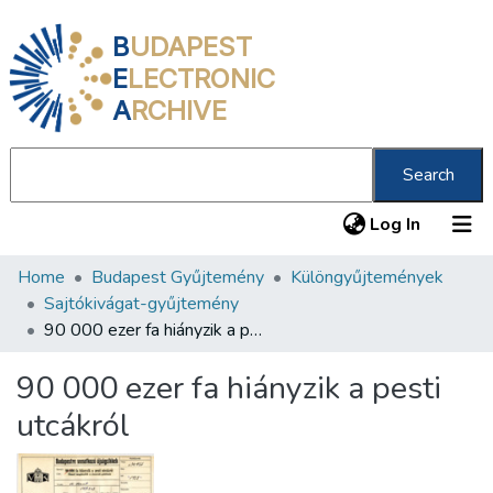
B
UDAPEST
E
LECTRONIC
A
RCHIVE
Search
(current
Log In
Home
Budapest Gyűjtemény
Különgyűjtemények
Communities & Collections
Sajtókivágat-gyűjtemény
All of DSpace
90 000 ezer fa hiányzik a pesti utcákról
Statistics
90 000 ezer fa hiányzik a pesti
About us
utcákról