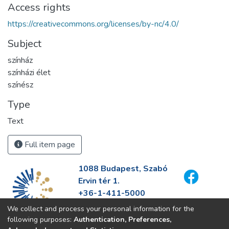
Access rights
https://creativecommons.org/licenses/by-nc/4.0/
Subject
színház
színházi élet
színész
Type
Text
Full item page
1088 Budapest, Szabó
Ervin tér 1.
+36-1-411-5000
info@fszek.hu
We collect and process your personal information for the
https://fszek.hu
following purposes:
Authentication, Preferences,