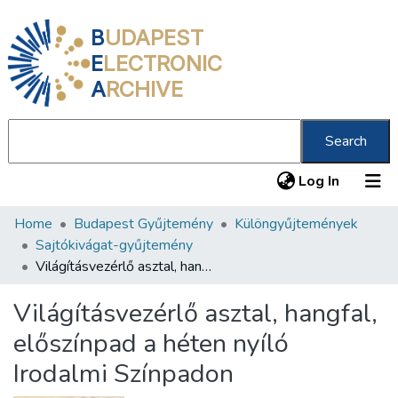
B
UDAPEST
E
LECTRONIC
A
RCHIVE
Search
(current
Log In
Home
Budapest Gyűjtemény
Különgyűjtemények
Communities & Collections
Sajtókivágat-gyűjtemény
All of DSpace
Világításvezérlő asztal, hangfal, előszínpad a héten nyíló Irodalmi Színpadon
Statistics
Világításvezérlő asztal, hangfal,
About us
előszínpad a héten nyíló
Irodalmi Színpadon