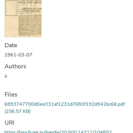
Date
1961-03-07
Authors
a
Files
6893747700d9ee331af1231d7680f192d942bc66.pdf
(256.57 KB)
URI
https://bea.fszek.hu/handle/20.500.14711/104852