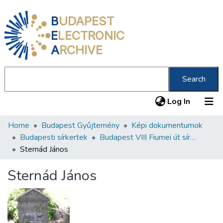
B
UDAPEST
E
LECTRONIC
A
RCHIVE
Search
(current
Log In
Home
Budapest Gyűjtemény
Képi dokumentumok
Communities & Collections
Budapesti sírkertek
Budapest VIII Fiumei út sírkert 2. rész
All of DSpace
Sternád János
Statistics
Sternád János
About us