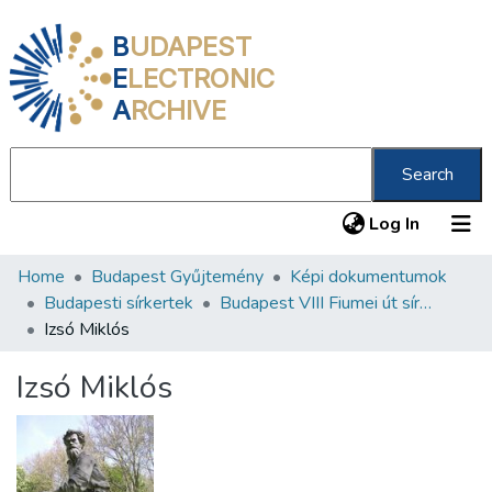
B
UDAPEST
E
LECTRONIC
A
RCHIVE
Search
(current
Log In
Home
Budapest Gyűjtemény
Képi dokumentumok
Communities & Collections
Budapesti sírkertek
Budapest VIII Fiumei út sírkert 2. rész
All of DSpace
Izsó Miklós
Statistics
Izsó Miklós
About us