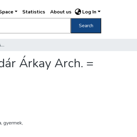
DSpace
Statistics
About us
Log In
Search
Budapest Andrássystrasse 127a : Villa Aladár Árkay Arch. = Villa /
dár Árkay Arch. =
a
,
gyermek
,