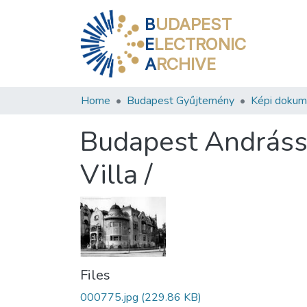
B
UDAPEST
E
LECTRONIC
A
RCHIVE
Home
Budapest Gyűjtemény
Képi doku
Budapest Andrássy
Villa /
Files
000775.jpg
(229.86 KB)