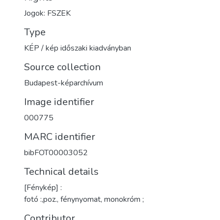
Jogok: FSZEK
Type
KÉP / kép időszaki kiadványban
Source collection
Budapest-képarchívum
Image identifier
000775
MARC identifier
bibFOT00003052
Technical details
[Fénykép] :
fotó :,poz., fénynyomat, monokróm ;
Contributor