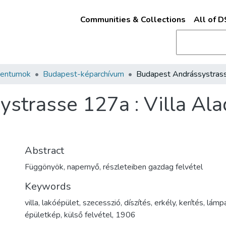
Communities & Collections
All of 
mentumok
Budapest-képarchívum
strasse 127a : Villa Ala
Abstract
Függönyök, napernyő, részleteiben gazdag felvétel
Keywords
villa
,
lakóépület
,
szecesszió
,
díszítés
,
erkély
,
kerítés
,
lámp
épületkép
,
külső felvétel
,
1906