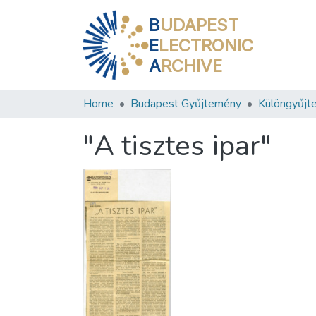
B
UDAPEST
E
LECTRONIC
A
RCHIVE
Home
Budapest Gyűjtemény
Különgyűjt
"A tisztes ipar"