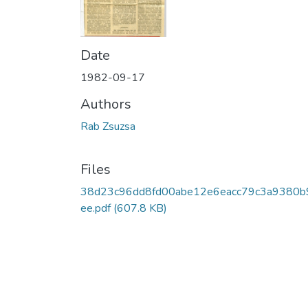
Date
1982-09-17
Authors
Rab Zsuzsa
Files
38d23c96dd8fd00abe12e6eacc79c3a9380b
ee.pdf
(607.8 KB)