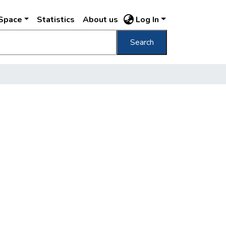
DSpace
Statistics
About us
Log In
Search