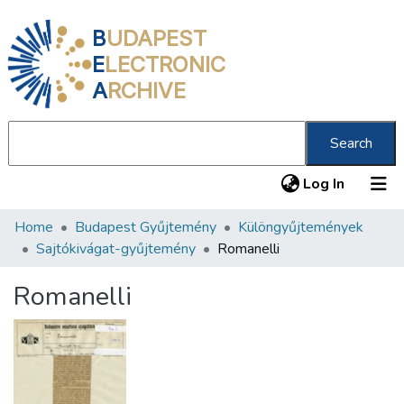
B
UDAPEST
E
LECTRONIC
A
RCHIVE
Search
(current
Log In
Home
Budapest Gyűjtemény
Különgyűjtemények
Communities & Collections
Sajtókivágat-gyűjtemény
Romanelli
All of DSpace
Romanelli
Statistics
About us