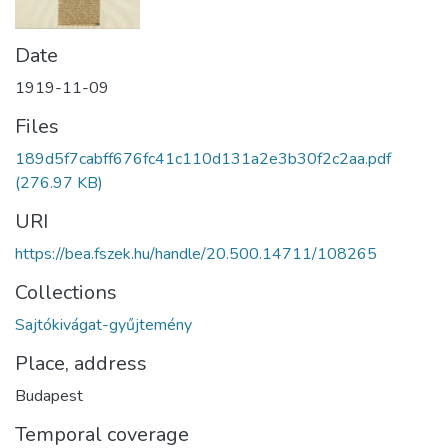
Date
1919-11-09
Files
189d5f7cabff676fc41c110d131a2e3b30f2c2aa.pdf
(276.97 KB)
URI
https://bea.fszek.hu/handle/20.500.14711/108265
Collections
Sajtókivágat-gyűjtemény
Place, address
Budapest
Temporal coverage