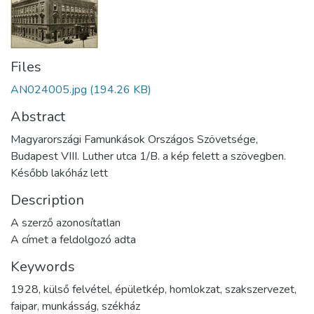
Files
AN024005.jpg
(194.26 KB)
Abstract
Magyarországi Famunkások Országos Szövetsége,
Budapest VIII. Luther utca 1/B. a kép felett a szövegben.
Később lakóház lett
Description
A szerző azonosítatlan
A címet a feldolgozó adta
Keywords
1928
,
külső felvétel
,
épületkép
,
homlokzat
,
szakszervezet
,
faipar
,
munkásság
,
székház