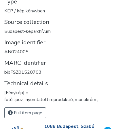
Type
KÉP / kép könyvben
Source collection
Budapest-képarchívum
Image identifier
AN024005
MARC identifier
bibFSZ01520703
Technical details
[Fénykép] =
fotó :,poz., nyomtatott reprodukció, monokróm ;
Full item page
1088 Budapest, Szabó