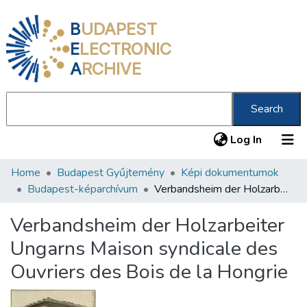
B
UDAPEST
E
LECTRONIC
A
RCHIVE
Search
(current
Log In
Home
Budapest Gyűjtemény
Képi dokumentumok
Communities & Collections
Budapest-képarchívum
Verbandsheim der Holzarbeiter Ungarns Maison syndicale des Ouvriers des Bois de la Hongrie
All of DSpace
Verbandsheim der Holzarbeiter
Statistics
Ungarns Maison syndicale des
About us
Ouvriers des Bois de la Hongrie