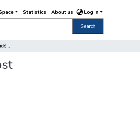
DSpace
Statistics
About us
Log In
Search
A gellérthegyi barlang vidéke egykor és most
ost