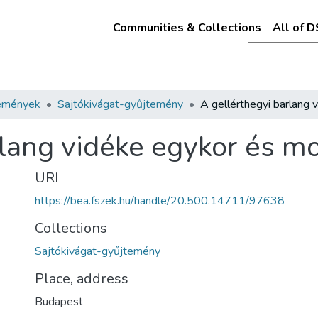
Communities & Collections
All of 
emények
Sajtókivágat-gyűjtemény
rlang vidéke egykor és m
URI
https://bea.fszek.hu/handle/20.500.14711/97638
Collections
Sajtókivágat-gyűjtemény
Place, address
Budapest