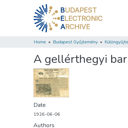
B
UDAPEST
E
LECTRONIC
A
RCHIVE
Home
Budapest Gyűjtemény
Különgyűjt
A gellérthegyi ba
Date
1926-06-06
Authors