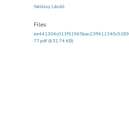
Siklóssy László
Files
ee441304c013f51965bac23ff411340c518
77.pdf
(632.74 KB)