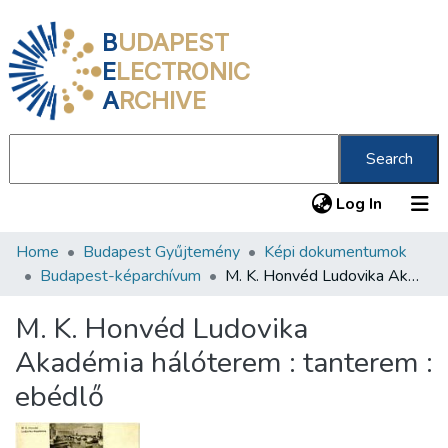
B
UDAPEST
E
LECTRONIC
A
RCHIVE
Search
(current
Log In
Home
Budapest Gyűjtemény
Képi dokumentumok
Communities & Collections
Budapest-képarchívum
M. K. Honvéd Ludovika Akadémia hálóterem : tanterem : ebédlő
All of DSpace
M. K. Honvéd Ludovika
Statistics
Akadémia hálóterem : tanterem :
About us
ebédlő