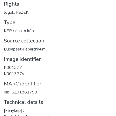
Rights
Jogok: FSZEK
Type
KÉP / önálló kép
Source collection
Budapest-képarchívum
Image identifier
K001377
K001377v
MARC identifier
bibFSZ01881793
Technical details
[Fénykép] :