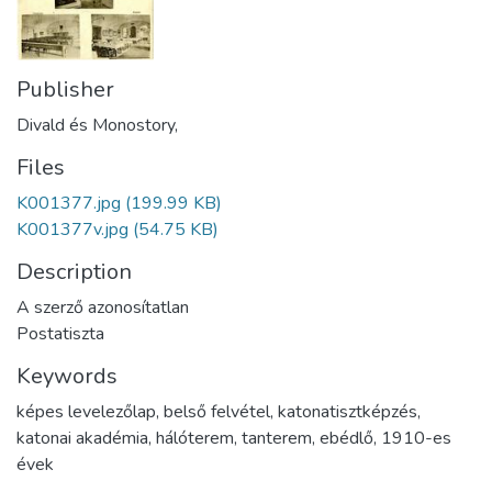
Publisher
Divald és Monostory,
Files
K001377.jpg
(199.99 KB)
K001377v.jpg
(54.75 KB)
Description
A szerző azonosítatlan
Postatiszta
Keywords
képes levelezőlap
,
belső felvétel
,
katonatisztképzés
,
katonai akadémia
,
hálóterem
,
tanterem
,
ebédlő
,
1910-es
évek