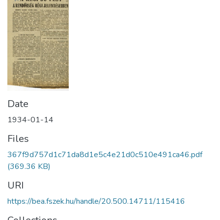
Date
1934-01-14
Files
367f9d757d1c71da8d1e5c4e21d0c510e491ca46.pdf
(369.36 KB)
URI
https://bea.fszek.hu/handle/20.500.14711/115416