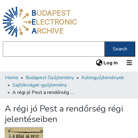
B
UDAPEST
E
LECTRONIC
A
RCHIVE
Search
(current
Log In
Home
Budapest Gyűjtemény
Különgyűjtemények
Communities & Collections
Sajtókivágat-gyűjtemény
All of DSpace
A régi jó Pest a rendőrség régi jelentéseiben
Statistics
A régi jó Pest a rendőrség régi
About us
jelentéseiben