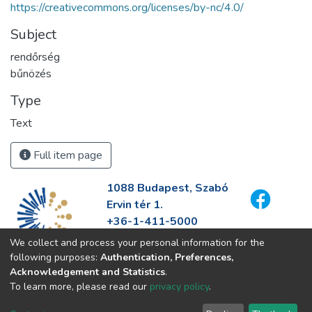
https://creativecommons.org/licenses/by-nc/4.0/
Subject
rendőrség
bűnözés
Type
Text
Full item page
1088 Budapest, Szabó
Ervin tér 1.
+36-1-411-5000
info@fszek.hu
We collect and process your personal information for the
https://fszek.hu
following purposes:
Authentication, Preferences,
Acknowledgement and Statistics
.
To learn more, please read our
privacy policy
.