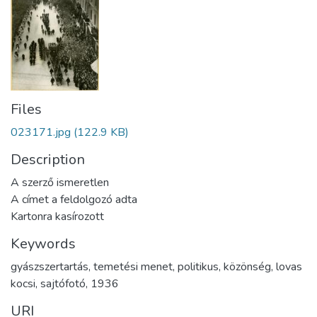
Files
023171.jpg
(122.9 KB)
Description
A szerző ismeretlen
A címet a feldolgozó adta
Kartonra kasírozott
Keywords
gyászszertartás
,
temetési menet
,
politikus
,
közönség
,
lovas
kocsi
,
sajtófotó
,
1936
URI