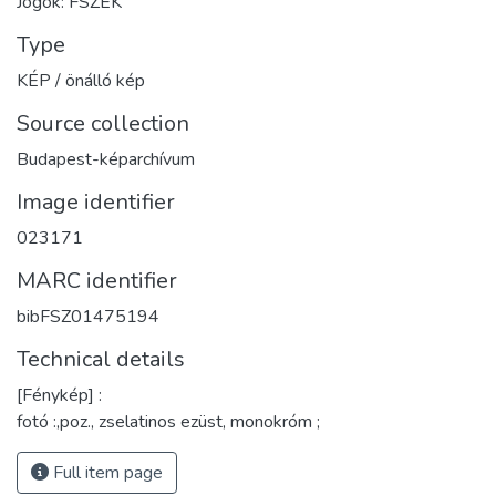
Jogok: FSZEK
Type
KÉP / önálló kép
Source collection
Budapest-képarchívum
Image identifier
023171
MARC identifier
bibFSZ01475194
Technical details
[Fénykép] :
fotó :,poz., zselatinos ezüst, monokróm ;
Full item page