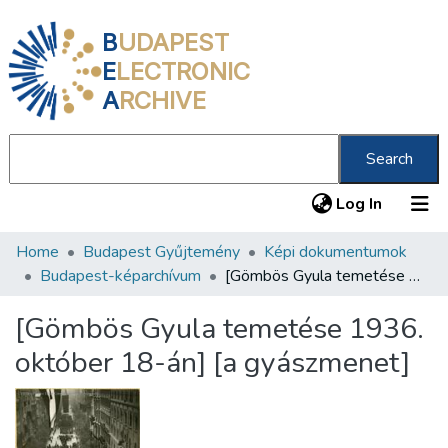
B
UDAPEST
E
LECTRONIC
A
RCHIVE
Search
(current
Log In
Home
Budapest Gyűjtemény
Képi dokumentumok
Communities & Collections
Budapest-képarchívum
[Gömbös Gyula temetése 1936. október 18-án] [a gyászmenet]
All of DSpace
[Gömbös Gyula temetése 1936.
Statistics
október 18-án] [a gyászmenet]
About us