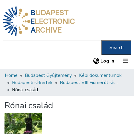
B
UDAPEST
E
LECTRONIC
A
RCHIVE
Search
(current
Log In
Home
Budapest Gyűjtemény
Képi dokumentumok
Communities & Collections
Budapesti sírkertek
Budapest VIII Fiumei út sírkert 1. rész
All of DSpace
Rónai család
Statistics
Rónai család
About us