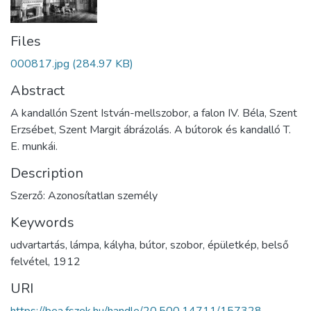
Files
000817.jpg
(284.97 KB)
Abstract
A kandallón Szent István-mellszobor, a falon IV. Béla, Szent
Erzsébet, Szent Margit ábrázolás. A bútorok és kandalló T.
E. munkái.
Description
Szerző: Azonosítatlan személy
Keywords
udvartartás
,
lámpa
,
kályha
,
bútor
,
szobor
,
épületkép
,
belső
felvétel
,
1912
URI
https://bea.fszek.hu/handle/20.500.14711/157328