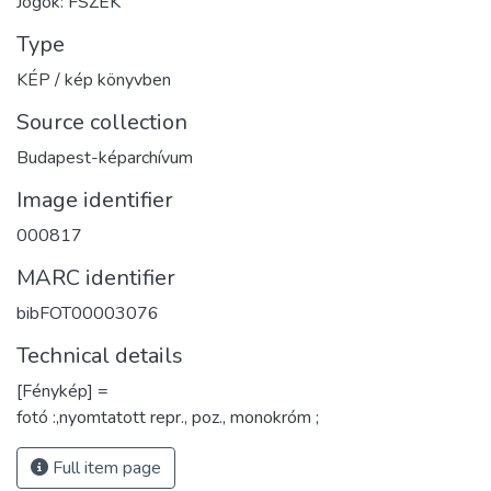
Jogok: FSZEK
Type
KÉP / kép könyvben
Source collection
Budapest-képarchívum
Image identifier
000817
MARC identifier
bibFOT00003076
Technical details
[Fénykép] =
fotó :,nyomtatott repr., poz., monokróm ;
Full item page