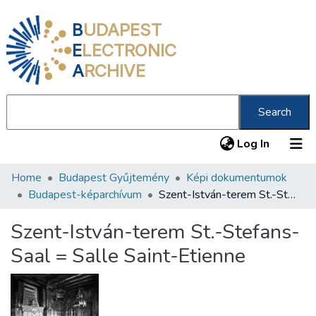
B
UDAPEST
E
LECTRONIC
A
RCHIVE
Search
(current
Log In
Home
Budapest Gyűjtemény
Képi dokumentumok
Communities & Collections
Budapest-képarchívum
Szent-István-terem St.-Stefans-Saal = Salle Saint-Etienne
All of DSpace
Szent-István-terem St.-Stefans-
Statistics
Saal = Salle Saint-Etienne
About us