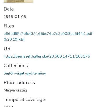
Date
1918-01-08
Files
e66edff8c2efc433165bc76e2e3c00f9aa5f4fa1.pdf
(520.19 KB)
URI
https://bea.fszek.hu/handle/20.500.14711/109175
Collections
Sajtókivágat-gyűjtemény
Place, address
Magyarország
Temporal coverage