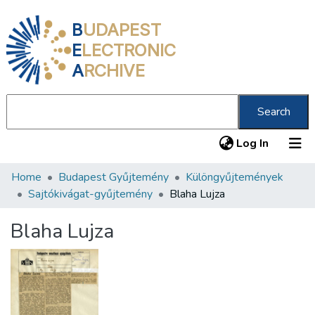
B
UDAPEST
E
LECTRONIC
A
RCHIVE
Search
(current
Log In
Home
Budapest Gyűjtemény
Különgyűjtemények
Communities & Collections
Sajtókivágat-gyűjtemény
Blaha Lujza
All of DSpace
Blaha Lujza
Statistics
About us