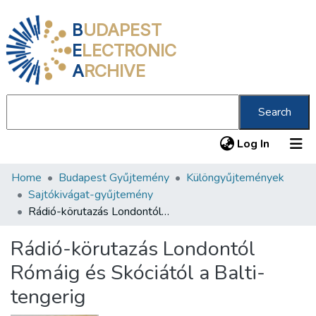
B
UDAPEST
E
LECTRONIC
A
RCHIVE
Search
(current
Log In
Home
Budapest Gyűjtemény
Különgyűjtemények
Communities & Collections
Sajtókivágat-gyűjtemény
All of DSpace
Rádió-körutazás Londontól Rómáig és Skóciától a Balti-tengerig
Statistics
Rádió-körutazás Londontól
About us
Rómáig és Skóciától a Balti-
tengerig