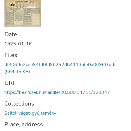
Date
1925-01-16
Files
df806ffe2cee94fd0fd9b262d84113afe0a06960.pdf
(584.35 KB)
URI
https://bea.fszek.hu/handle/20.500.14711/129947
Collections
Sajtókivágat-gyűjtemény
Place, address