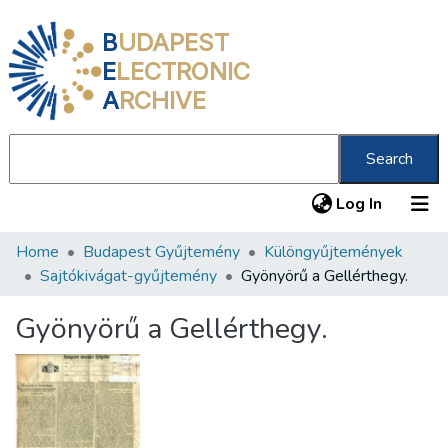
B
UDAPEST
E
LECTRONIC
A
RCHIVE
Search
(current
Log In
Home
Budapest Gyűjtemény
Különgyűjtemények
Communities & Collections
Sajtókivágat-gyűjtemény
Gyönyörű a Gellérthegy.
All of DSpace
Gyönyörű a Gellérthegy.
Statistics
About us