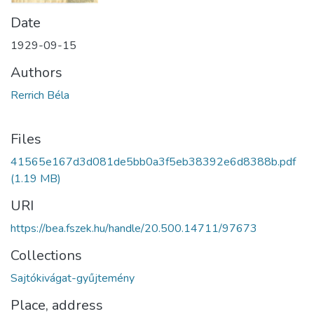
Date
1929-09-15
Authors
Rerrich Béla
Files
41565e167d3d081de5bb0a3f5eb38392e6d8388b.pdf
(1.19 MB)
URI
https://bea.fszek.hu/handle/20.500.14711/97673
Collections
Sajtókivágat-gyűjtemény
Place, address