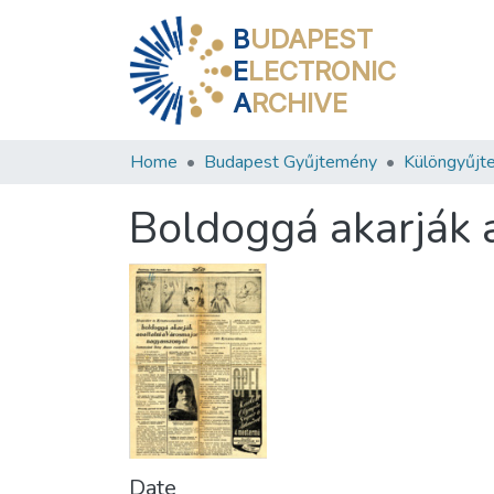
B
UDAPEST
E
LECTRONIC
A
RCHIVE
Home
Budapest Gyűjtemény
Különgyűjt
Boldoggá akarják 
Date