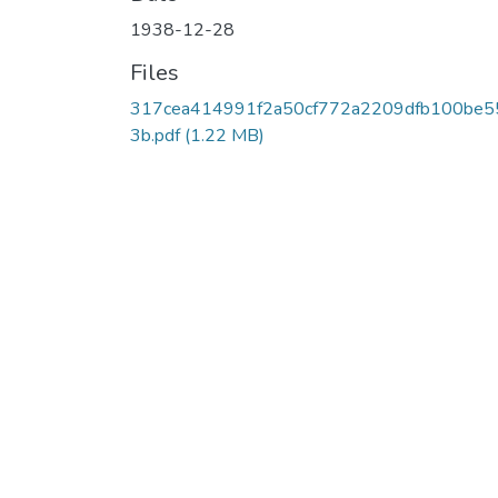
1938-12-28
Files
317cea414991f2a50cf772a2209dfb100be5
3b.pdf
(1.22 MB)