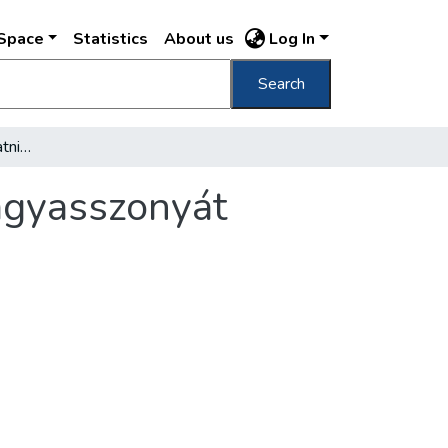
DSpace
Statistics
About us
Log In
Search
Boldoggá akarják avattatni a Városmajor nagyasszonyát
agyasszonyát