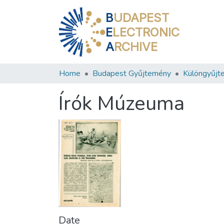
B
UDAPEST
E
LECTRONIC
A
RCHIVE
Home
Budapest Gyűjtemény
Különgyűjt
Írók Múzeuma
Date