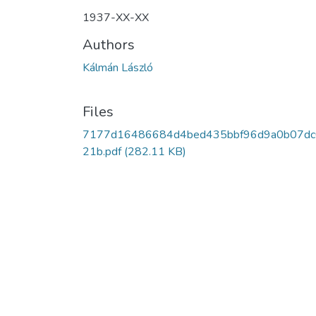
1937-XX-XX
Authors
Kálmán László
Files
7177d16486684d4bed435bbf96d9a0b07d
21b.pdf
(282.11 KB)