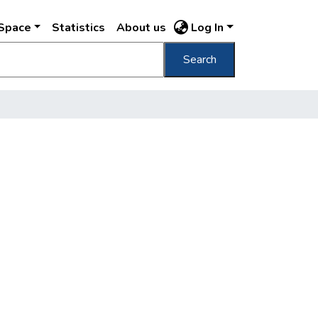
DSpace
Statistics
About us
Log In
Search