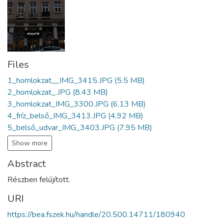
Files
1_homlokzat__IMG_3415.JPG
(5.5 MB)
2_homlokzat_.JPG
(8.43 MB)
3_homlokzat_IMG_3300.JPG
(6.13 MB)
4_fríz_belső_IMG_3413.JPG
(4.92 MB)
5_belső_udvar_IMG_3403.JPG
(7.95 MB)
Show more
Abstract
Részben felújított.
URI
https://bea.fszek.hu/handle/20.500.14711/180940