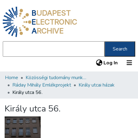
B
UDAPEST
E
LECTRONIC
A
RCHIVE
Search
(current
Log In
Home
Közösségi tudomány munkacsoport
Communities & Collections
Ráday Mihály Emlékprojekt
Király utcai házak
All of DSpace
Király utca 56.
Statistics
Király utca 56.
About us