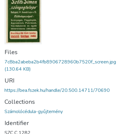
Files
7c8ba2abeba2b4fb8906728960b7520f_screen.jpg
(130.64 KB)
URI
https://bea.fszek.hu/handle/20.500.14711/70690
Collections
Számolócédula-gyűjtemény
Identifier
SZC C 1282