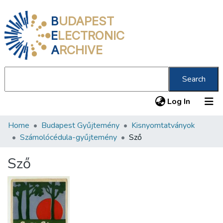
B
UDAPEST
E
LECTRONIC
A
RCHIVE
Search
(current
Log In
Home
Budapest Gyűjtemény
Kisnyomtatványok
Communities & Collections
Számolócédula-gyűjtemény
Sző
All of DSpace
Sző
Statistics
About us