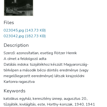
Files
023045.jpg
(143.73 KB)
023042.jpg
(182.73 KB)
Description
Szerző: azonosítatlan, esetleg Rötzer Henrik
A címet a feldolgozó adta
Datálás indoka: tüzijátékhoz készült Magyarország-
térképen a második bécsi döntés eredménye (vagy
megelőlegezett eeredménye) látszik kirajzolódni
Kartonra ragasztva
Keywords
katolikus egyház
,
keresztény ünnep
,
augusztus 20.
,
tűzijáték
,
kivilágítás
,
este
,
Horthy-korszak
,
1940
,
1941