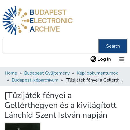
B
UDAPEST
E
LECTRONIC
A
RCHIVE
Search
(current
Log In
Home
Budapest Gyűjtemény
Képi dokumentumok
Communities & Collections
Budapest-képarchívum
[Tűzijáték fényei a Gellérthegyen és a kivilágított Lánchíd Szent István napján
All of DSpace
[Tűzijáték fényei a
Statistics
Gellérthegyen és a kivilágított
About us
Lánchíd Szent István napján