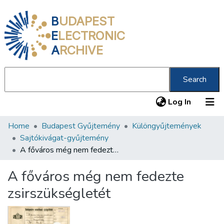
B
UDAPEST
E
LECTRONIC
A
RCHIVE
Search
(current
Log In
Home
Budapest Gyűjtemény
Különgyűjtemények
Communities & Collections
Sajtókivágat-gyűjtemény
All of DSpace
A főváros még nem fedezte zsirszükségletét
Statistics
A főváros még nem fedezte
About us
zsirszükségletét