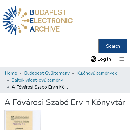
B
UDAPEST
E
LECTRONIC
A
RCHIVE
Search
(current
Log In
Home
Budapest Gyűjtemény
Különgyűjtemények
Communities & Collections
Sajtókivágat-gyűjtemény
All of DSpace
A Fővárosi Szabó Ervin Könyvtár
Statistics
A Fővárosi Szabó Ervin Könyvtár
About us