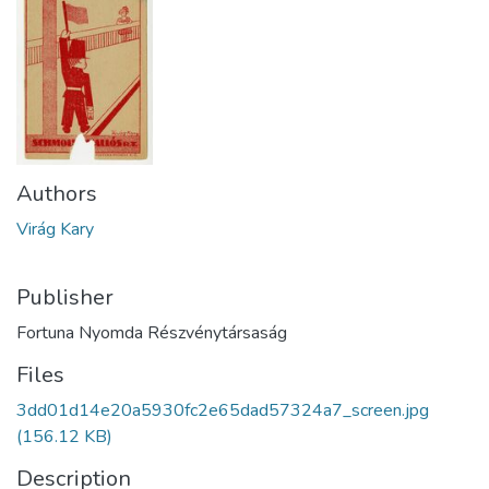
Authors
Virág Kary
Publisher
Fortuna Nyomda Részvénytársaság
Files
3dd01d14e20a5930fc2e65dad57324a7_screen.jpg
(156.12 KB)
Description