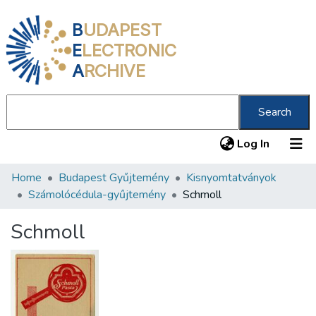
B
UDAPEST
E
LECTRONIC
A
RCHIVE
Search
(current
Log In
Home
Budapest Gyűjtemény
Kisnyomtatványok
Communities & Collections
Számolócédula-gyűjtemény
Schmoll
All of DSpace
Schmoll
Statistics
About us