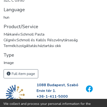
SZC C 0950
Language
hun
Product/Service
Márkanév:Schmoll Pasta
Cégnév:Schmoll és Kallós Részvénytársaság
Termék/szolgáltatás:háztartási cikk
Type
Image
Full item page
1088 Budapest, Szabó
Ervin tér 1.
+36-1-411-5000
info@fszek.hu
We collect and process your personal information for the