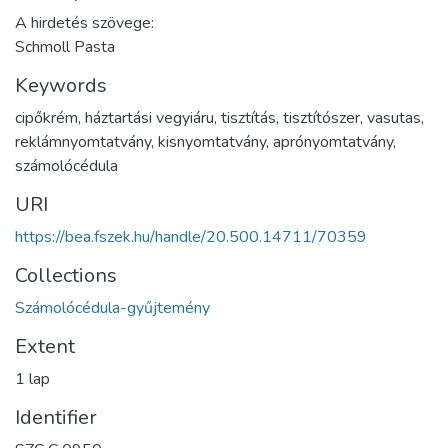
A hirdetés szövege:
Schmoll Pasta
Keywords
cipőkrém
,
háztartási vegyiáru
,
tisztítás
,
tisztítószer
,
vasutas
,
reklámnyomtatvány
,
kisnyomtatvány
,
aprónyomtatvány
,
számolócédula
URI
https://bea.fszek.hu/handle/20.500.14711/70359
Collections
Számolócédula-gyűjtemény
Extent
1 lap
Identifier