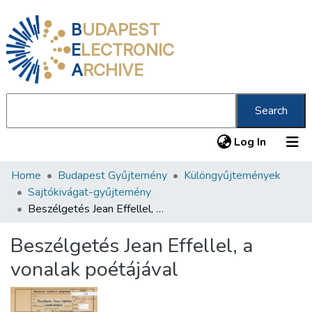
B
UDAPEST
E
LECTRONIC
A
RCHIVE
Search
(current
Log In
Home
Budapest Gyűjtemény
Különgyűjtemények
Communities & Collections
Sajtókivágat-gyűjtemény
All of DSpace
Beszélgetés Jean Effellel, a vonalak poétájával
Statistics
Beszélgetés Jean Effellel, a
About us
vonalak poétájával