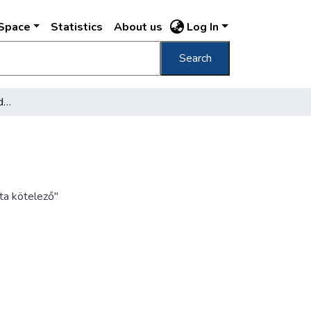
DSpace
Statistics
About us
Log In
Search
[A Rudas gyógyfürdő medencéje]
ata kötelező"