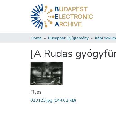
B
UDAPEST
E
LECTRONIC
A
RCHIVE
Home
Budapest Gyűjtemény
Képi doku
[A Rudas gyógyfü
Files
023123.jpg
(144.62 KB)