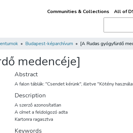
Communities & Collections
All of 
mentumok
Budapest-képarchívum
rdő medencéje]
Abstract
A falon táblák: "Csendet kérünk", illetve "Kötény használ
Description
A szerző azonosítatlan
A címet a feldolgozó adta
Kartonra ragasztva
Keywords