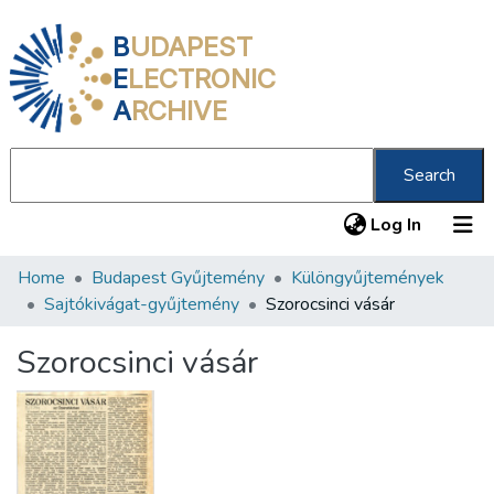
B
UDAPEST
E
LECTRONIC
A
RCHIVE
Search
(current
Log In
Home
Budapest Gyűjtemény
Különgyűjtemények
Communities & Collections
Sajtókivágat-gyűjtemény
Szorocsinci vásár
All of DSpace
Szorocsinci vásár
Statistics
About us