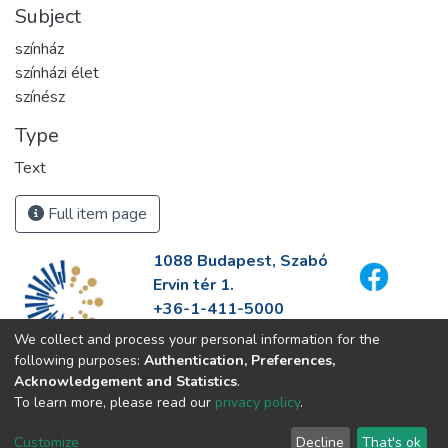
Subject
színház
színházi élet
színész
Type
Text
Full item page
1088 Budapest, Szabó
Ervin tér 1.
+36-1-411-5000
info@fszek.hu
We collect and process your personal information for the
https://fszek.hu
following purposes:
Authentication, Preferences,
Acknowledgement and Statistics
.
To learn more, please read our
privacy policy
.
Customize
Decline
That's ok