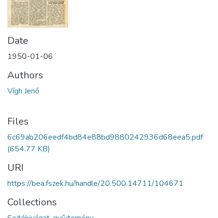
Date
1950-01-06
Authors
Vígh Jenő
Files
6c69ab206eedf4bd84e88bd9880242936d68eea5.pdf
(654.77 KB)
URI
https://bea.fszek.hu/handle/20.500.14711/104671
Collections
Sajtókivágat-gyűjtemény