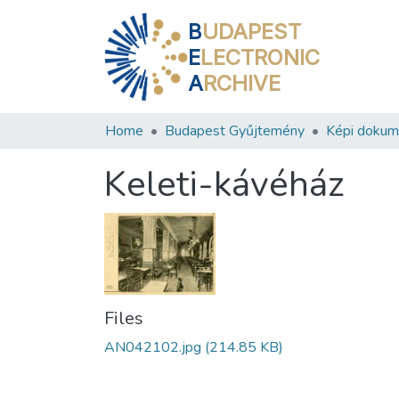
B
UDAPEST
E
LECTRONIC
A
RCHIVE
Home
Budapest Gyűjtemény
Képi doku
Keleti-kávéház
Files
AN042102.jpg
(214.85 KB)