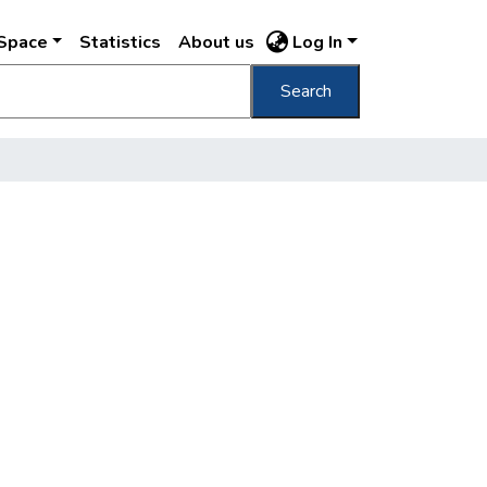
DSpace
Statistics
About us
Log In
Search