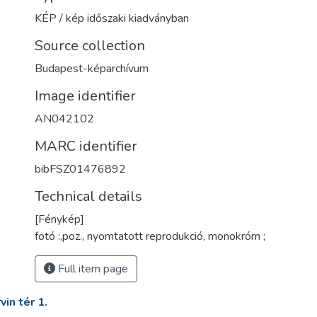
KÉP / kép időszaki kiadványban
Source collection
Budapest-képarchívum
Image identifier
AN042102
MARC identifier
bibFSZ01476892
Technical details
[Fénykép]
fotó :,poz., nyomtatott reprodukció, monokróm ;
Full item page
in tér 1.